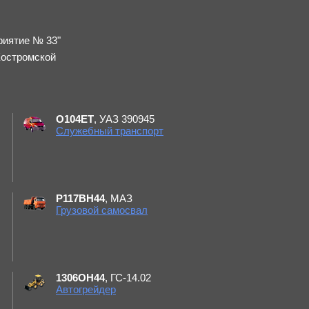
риятие № 33"
Костромской
О104ЕТ
, УАЗ 390945
Служебный транспорт
Р117ВН44
, МАЗ
Грузовой самосвал
1306ОН44
, ГС-14.02
Автогрейдер