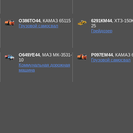
О386ТО44
, КАМАЗ 65115
6291КМ44
, ХТЗ-150
Грузовой самосвал
25
Грейдозер
О649УЕ44
, МАЗ МК-3531-
Р097ЕМ44
, КАМАЗ 
10
Грузовой самосвал
Коммунальная дорожная
машина